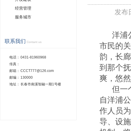
经营管理
发布
服务城市
洋浦
联系我们
Contant us
市民的关
韵，长廊
电话：
0431-81960968
传真：
到那个抚
邮箱：
CCCT777@126.com
爽，悠然
邮编：
130000
地址：
长春市南溪智融一期1号楼
但一
自洋浦公
作人员为
导、设施