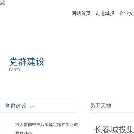
网站首页
走进城投
企业文
党群建设
PARTY
员工天地
党群建设
Party
深入贯彻中央八项规定精神学习教
长春城投集
育
党群动态