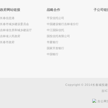
政府网站链接
战略合作
子公司链
长春信息港
平安信托公司
长春市城乡建设委员会
中国建设银行吉林省分行
吉林省住房和城乡建设厅
中江国际信托
吉林省人民政府
国投信托有限公司
长春市政府
华夏银行
国家开发银行
中国银行
Copyright © 2014长春城投建
吉IC
吉公网安