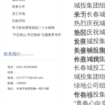
城投集团
党务公开
关于长春
学习
员工天地
文娱活动
热烈庆祝城
学习宣传贯彻党的二十大精神
热烈庆祝城
发区...
“不忘初心,牢记使命”主题教育专栏
长春城投
发区...
长春城投
美援朝出国.
联系我们
Contant us
长春城投
作战70周..
长春城投
电话：
0431-81960968
传真：
城投集团
邮箱：
CCCT777@126.com
邮编：
130000
绿地公司
地址：
长春市南溪智融一期1号楼
长春城投
守初心
“青春心向