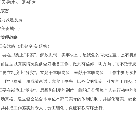
•碧水•广厦•畅达
业宗旨
力城建发展
美春城生活
业管理战略
实战略（求实 务实 落实）
要在思想上“求实”。解放思想，实事求是，是我党的两大法宝，是有机
，前提是以真实情况提前做好准备工作，做到有信仰、明方向，而不致于
要在制度上“务实”。立足于本职岗位，奉献于本职岗位，工作中要务实
干、敬业奉献，用成绩说话，靠实干争先，以务实的状态、扎实的工作交
要在岗位上“落实”。思想和制度的到位，靠的是公司每个人在行动中的
、动真格。建立健全适合本单位本部门实际的体制机制，并强化落实、硬
，具体把工作落实到专人，分工细化，保证有秩有序进行。