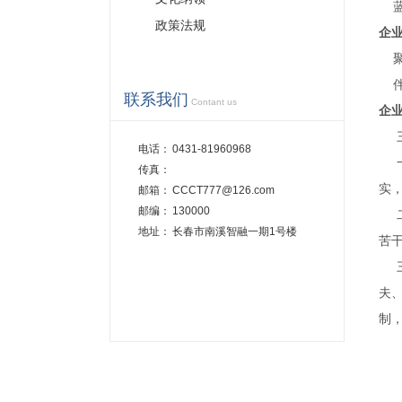
蓝天
政策法规
企
聚
伴
联系我们
Contant us
企
三
电话：
0431-81960968
一
传真：
实
邮箱：
CCCT777@126.com
邮编：
130000
二
地址：
长春市南溪智融一期1号楼
苦
三
夫
制