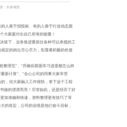
 来源：长春城投
的人善于招投标、有的人善于行业动态观
个大家庭付出自己所有的能量！
决策下，业务推进要抓住各种可以承揽的工
着就定的岗位尽心尽力，彰显着积极的价值
0前整理完”、“乔楠你那面学习进度都怎么样
要重新计算”、“合心公司的同事大家辛苦
晚的，但大家融入工作很快，拿下这个工程
书做的漂漂亮亮！尽管如此，还是经历了好
算更加准确和快速，资料整理更有技巧了等
最大的肯定，公司的业绩是他们奋斗目标，