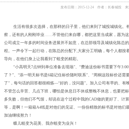
发布日期：2015-12-24 作者：长春城投
生活有很多次选择，在那样的日子里，他们来到了城投城镇化。有
察，还有的人刚刚毕业……不管他们来自哪，都把这里当成家，愿为这
公司成立一年多的时间业务进展并不如意，在总部领导及城镇化陈总的
程。一声令下一起行动，在陈总的分配下,大家分工明确，每个人都按
导向，在他们身上让我看到了蜕变的精彩。
“小高明天7点钟到单位准备去现场”、“费迪这份标书需要下午3:0
了？”、“添一明天标书是6箱记住标价随时联系”、“周桐这段标价还需
了”，每句话的回答都很精炼—“好的，没问题”。加入公司有早的、有
不管怎么辛苦、几点下班，哪怕是休息日不休或整晚不休息，也要把标
多失败，但他们不气馁，却说在这个过程中我的CAD做的更好了、计
等，是啊！一箱箱A4纸是对他们的见证、一份份精致的标书是对他们
加油继续努力！
蝶儿蜕变为花美、我亦蜕变为业兴！